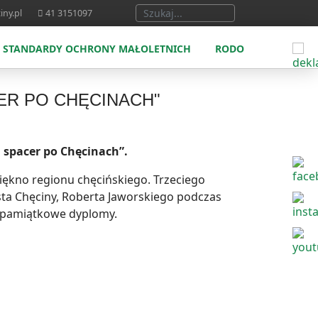
Szukaj...
iny.pl
41 3151097
STANDARDY OCHRONY MAŁOLETNICH
RODO
ER PO CHĘCINACH"
 spacer po Chęcinach”.
piękno regionu chęcińskiego. Trzeciego
sta Chęciny, Roberta Jaworskiego podczas
z pamiątkowe dyplomy.