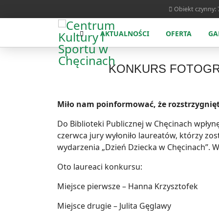
Obiekt czynny: 7
AKTUALNOŚCI
OFERTA
GA
KONKURS FOTOGRA
Miło nam poinformować, że rozstrzygnięt
Do Biblioteki Publicznej w Chęcinach wpłyn
czerwca jury wyłoniło laureatów, którzy z
wydarzenia „Dzień Dziecka w Chęcinach”. W
Oto laureaci konkursu:
Miejsce pierwsze – Hanna Krzysztofek
Miejsce drugie – Julita Gęglawy