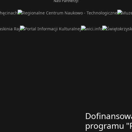
Nasi Partnerzy:
Dofinansowa
programu "P