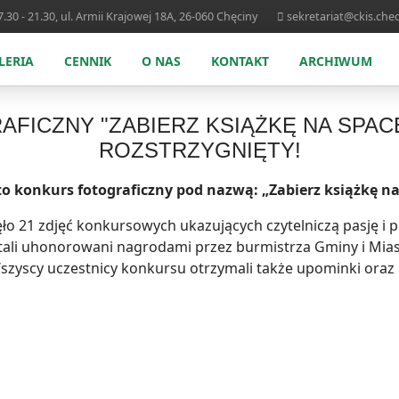
.30 - 21.30, ul. Armii Krajowej 18A, 26-060 Chęciny
sekretariat@ckis.chec
LERIA
CENNIK
O NAS
KONTAKT
ARCHIWUM
FICZNY "ZABIERZ KSIĄŻKĘ NA SPAC
ROZSTRZYGNIĘTY!
o konkurs fotograficzny pod nazwą: „Zabierz książkę na
ęło 21 zdjęć konkursowych ukazujących czytelniczą pasję i 
ostali uhonorowani nagrodami przez burmistrza Gminy i Mia
szyscy uczestnicy konkursu otrzymali także upominki ora