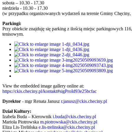
sobota – 10.30 - 17.30
niedziela - 10.30 - 17.30
(w przypadku organizowanych wydarzeń na terenie Gminy Chęciny, 
Parkingi:
Przy obiekcie znajduję się parking z ilością miejsc parkingowych 11
tenisowym.
View the embedded image gallery online at:
https://ckis.checiny.pl/kontakt#sigProId93e25bcfac
Dyrektor
- mgr Renata Janusz
r.janusz@ckis.checiny.pl
Dział Kultury:
Izabela Buda – Kierownik
i.buda@ckis.checiny.pl
Mariola Piotrowska
m.piotrowska@ckis.checiny.pl
Eliza Lis-Trelińska
e.lis-trelinska@ckis.checiny.pl