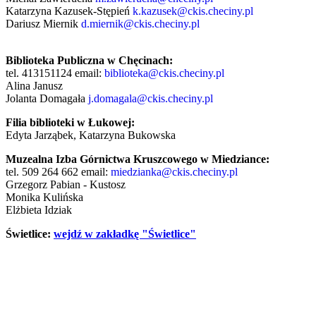
Katarzyna Kazusek-Stępień
k.kazusek@ckis.checiny.pl
Dariusz Miernik
d.miernik@ckis.checiny.pl
Biblioteka Publiczna w Chęcinach:
tel. 413151124 email:
biblioteka@ckis.checiny.pl
Alina Janusz
Jolanta Domagała
j.domagala@ckis.checiny.pl
Filia biblioteki w Łukowej:
Edyta Jarząbek, Katarzyna Bukowska
Muzealna Izba Górnictwa Kruszcowego w Miedziance:
tel. 509 264 662 email:
miedzianka@ckis.checiny.pl
Grzegorz Pabian - Kustosz
Monika Kulińska
Elżbieta Idziak
Świetlice:
wejdź w zakładkę "Świetlice"