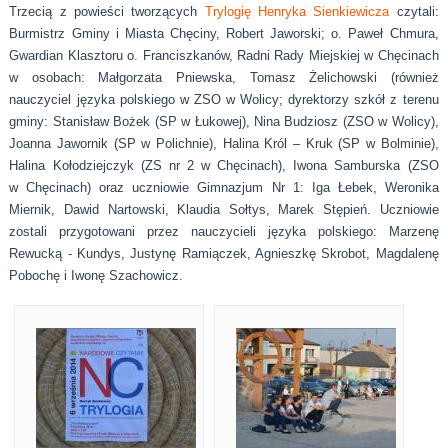
Trzecią z powieści tworzących
Trylogię
Henryka Sienkiewicza
czytali:
Burmistrz Gminy i Miasta Chęciny, Robert Jaworski; o. Paweł Chmura,
Gwardian Klasztoru o. Franciszkanów, Radni Rady Miejskiej w Chęcinach
w osobach: Małgorzata Pniewska, Tomasz Żelichowski (również
nauczyciel języka polskiego w ZSO w Wolicy; dyrektorzy szkół z terenu
gminy: Stanisław Bożek (SP w Łukowej), Nina Budziosz (ZSO w Wolicy),
Joanna Jawornik (SP w Polichnie), Halina Król – Kruk (SP w Bolminie),
Halina Kołodziejczyk (ZS nr 2 w Chęcinach), Iwona Samburska (ZSO
w Chęcinach) oraz uczniowie Gimnazjum Nr 1: Iga Łebek, Weronika
Miernik, Dawid Nartowski, Klaudia Sołtys, Marek Stępień. Uczniowie
zostali przygotowani przez nauczycieli języka polskiego: Marzenę
Rewucką - Kundys, Justynę Ramiączek, Agnieszkę Skrobot, Magdalenę
Pobochę i Iwonę Szachowicz.