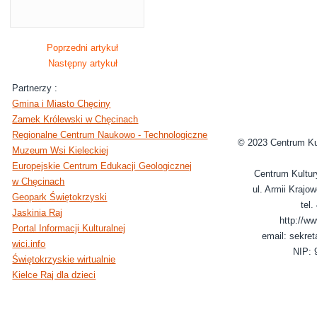
Poprzedni artykuł
Następny artykuł
Partnerzy :
Gmina i Miasto Chęciny
Zamek Królewski w Chęcinach
Regionalne Centrum Naukowo - Technologiczne
© 2023 Centrum Ku
Muzeum Wsi Kieleckiej
Europejskie Centrum Edukacji Geologicznej
Centrum Kultur
w Chęcinach
ul. Armii Krajo
Geopark Świętokrzyski
tel
Jaskinia Raj
http://ww
Portal Informacji Kulturalnej
email: sekret
wici.info
NIP: 
Świętokrzyskie wirtualnie
Kielce Raj dla dzieci