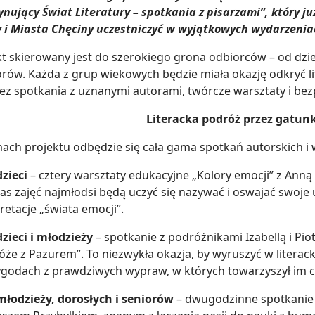
ynujący Świat Literatury – spotkania z pisarzami”, który 
 i Miasta Chęciny uczestniczyć w wyjątkowych wydarzeniac
kt skierowany jest do szerokiego grona odbiorców – od dzie
iorów. Każda z grup wiekowych będzie miała okazję odkryć li
ez spotkania z uznanymi autorami, twórcze warsztaty i bez
Literacka podróż przez gatunk
ach projektu odbędzie się cała gama spotkań autorskich i
dzieci
– cztery warsztaty edukacyjne „Kolory emocji” z Anną 
as zajęć najmłodsi będą uczyć się nazywać i oswajać swoje 
retacje „świata emocji”.
dzieci i młodzieży
– spotkanie z podróżnikami Izabellą i Pi
óże z Pazurem”. To niezwykła okazja, by wyruszyć w literack
ygodach z prawdziwych wypraw, w których towarzyszył im c
młodzieży, dorosłych i seniorów
– dwugodzinne spotkanie 