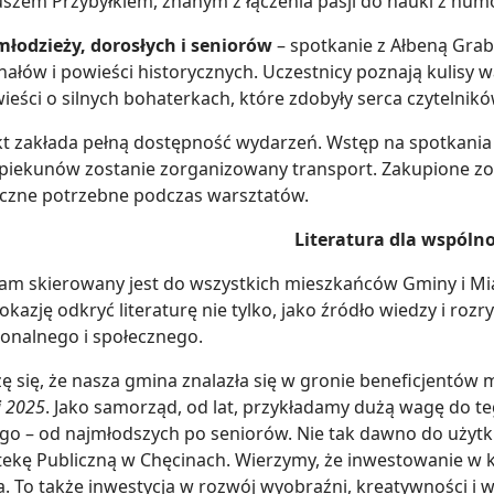
uszem Przybyłkiem, znanym z łączenia pasji do nauki z humo
młodzieży, dorosłych i seniorów
– spotkanie z Ałbeną Grab
ałów i powieści historycznych. Uczestnicy poznają kulisy war
ieści o silnych bohaterkach, które zdobyły serca czytelnikó
kt zakłada pełną dostępność wydarzeń. Wstęp na spotkania b
 opiekunów zostanie zorganizowany transport. Zakupione z
yczne potrzebne podczas warsztatów.
Literatura dla wspóln
am skierowany jest do wszystkich mieszkańców Gminy i Mi
okazję odkryć literaturę nie tylko, jako źródło wiedzy i roz
onalnego i społecznego.
szę się, że nasza gmina znalazła się w gronie beneficjentó
i 2025
. Jako samorząd, od lat, przykładamy dużą wagę do teg
go – od najmłodszych po seniorów. Nie tak dawno do użyt
otekę Publiczną w Chęcinach. Wierzymy, że inwestowanie w ku
ta. To także inwestycja w rozwój wyobraźni, kreatywności 