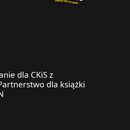
nie dla CKiS z
artnerstwo dla książki
N