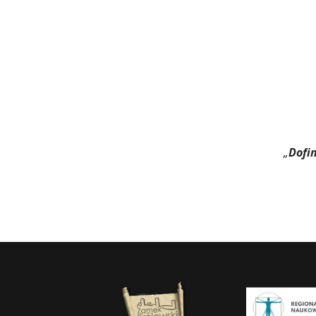
„
Dofi