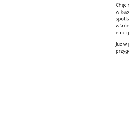
Chęcin
w każd
spotk
wśród
emocj
Już w
przygó