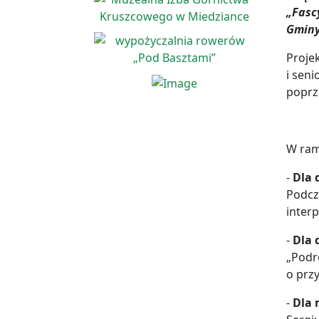
„Fasc
Gminy
Proje
i sen
poprz
W ram
-
Dla 
Podcz
interp
-
Dla 
„Podr
o prz
-
Dla 