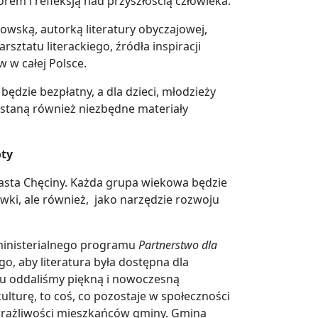
rem i refleksją nad przyszłością człowieka.
owską, autorką literatury obyczajowej,
sztatu literackiego, źródła inspiracji
w w całej Polsce.
ędzie bezpłatny, a dla dzieci, młodzieży
ostaną również niezbędne materiały
oty
asta Chęciny. Każda grupa wiekowa będzie
rywki, ale również, jako narzędzie rozwoju
w ministerialnego programu
Partnerstwo dla
o, aby literatura była dostępna dla
ku oddaliśmy piękną i nowoczesną
lturę, to coś, co pozostaje w społeczności
i wrażliwości mieszkańców gminy. Gmina