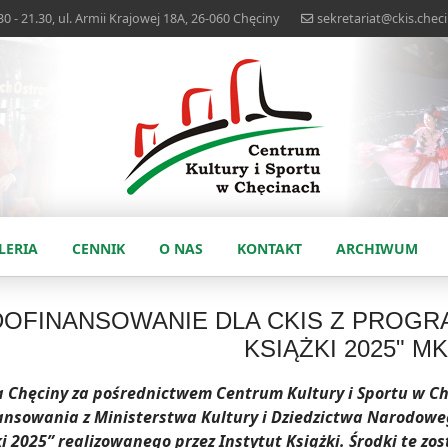
0 - 21.30, ul. Armii Krajowej 18A, 26-060 Chęciny
sekretariat@ckis.checi
LERIA
CENNIK
O NAS
KONTAKT
ARCHIWUM
DOFINANSOWANIE DLA CKIS Z PROG
KSIĄŻKI 2025" M
 Chęciny za pośrednictwem Centrum Kultury i Sportu w Chę
ansowania z Ministerstwa Kultury i Dziedzictwa Narodow
i 2025” realizowanego przez Instytut Książki.
Środki te zo