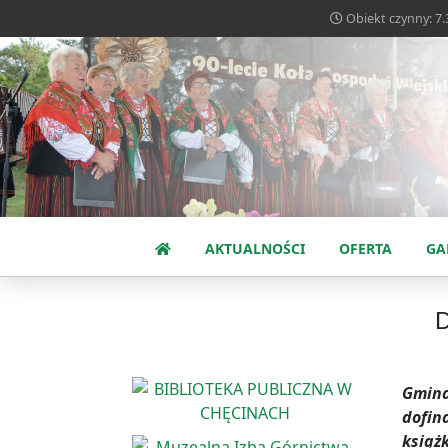
Obiekt czynny: 7.3
AKTUALNOŚCI
OFERTA
GA
Gmina
dofin
książk