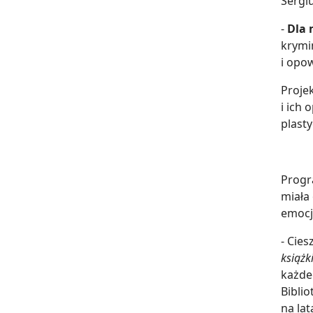
Sergi
-
Dla 
krymin
i opow
Proje
i ich
plast
Progr
miała 
emocj
- Cie
książk
każde
Bibli
na la