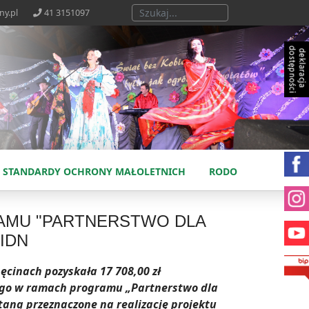
Szukaj...
ny.pl
41 3151097
STANDARDY OCHRONY MAŁOLETNICH
RODO
RAMU "PARTNERSTWO DLA
KIDN
cinach pozyskała 17 708,00 zł
ego w ramach programu „Partnerstwo dla
staną przeznaczone na realizację projektu