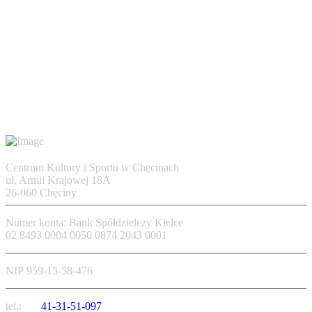
Centrum Kultury i Sportu w Chęcinach
ul. Armii Krajowej 18A
26-060 Chęciny
Numer konta: Bank Spółdzielczy Kielce
02 8493 0004 0050 0874 2043 0001
NIP 959-15-58-476
tel.:
41-31-51-097