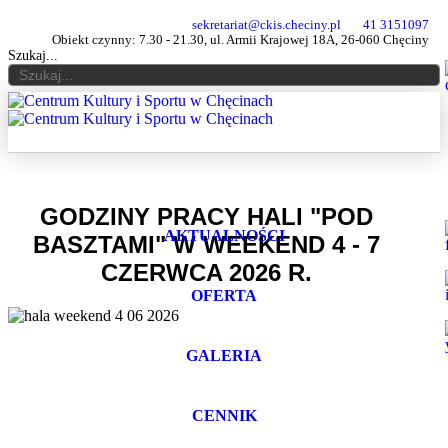
sekretariat@ckis.checiny.pl
41 3151097
Obiekt czynny: 7.30 - 21.30, ul. Armii Krajowej 18A, 26-060 Chęciny
Szukaj...
GODZINY PRACY HALI "POD
AKTUALNOŚCI
BASZTAMI" W WEEKEND 4 - 7
CZERWCA 2026 R.
OFERTA
GALERIA
CENNIK