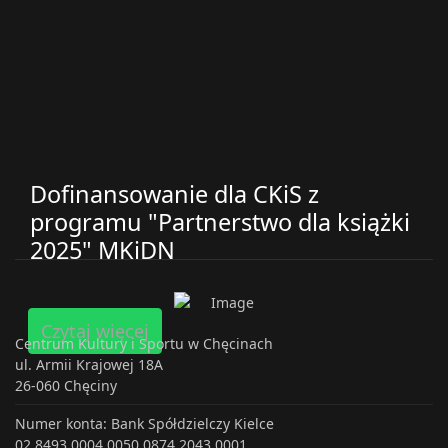
Dofinansowanie dla CKiS z
programu "Partnerstwo dla książki
2025" MKiDN
Czytaj więcej
Centrum Kultury i Sportu w Chęcinach
ul. Armii Krajowej 18A
26-060 Chęciny
Numer konta: Bank Spółdzielczy Kielce
02 8493 0004 0050 0874 2043 0001