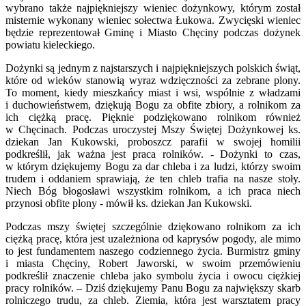
wybrano także najpiękniejszy wieniec dożynkowy, którym został
misternie wykonany wieniec sołectwa Łukowa. Zwycięski wieniec
będzie reprezentował Gminę i Miasto Chęciny podczas dożynek
powiatu kieleckiego.
Dożynki są jednym z najstarszych i najpiękniejszych polskich świąt,
które od wieków stanowią wyraz wdzięczności za zebrane plony.
To moment, kiedy mieszkańcy miast i wsi, wspólnie z władzami
i duchowieństwem, dziękują Bogu za obfite zbiory, a rolnikom za
ich ciężką pracę. Pięknie podziękowano rolnikom również
w Chęcinach. Podczas uroczystej Mszy Świętej Dożynkowej ks.
dziekan Jan Kukowski, proboszcz parafii w swojej homilii
podkreślił, jak ważna jest praca rolników. - Dożynki to czas,
w którym dziękujemy Bogu za dar chleba i za ludzi, którzy swoim
trudem i oddaniem sprawiają, że ten chleb trafia na nasze stoły.
Niech Bóg błogosławi wszystkim rolnikom, a ich praca niech
przynosi obfite plony - mówił ks. dziekan Jan Kukowski.
Podczas mszy świętej szczególnie dziękowano rolnikom za ich
ciężką pracę, która jest uzależniona od kaprysów pogody, ale mimo
to jest fundamentem naszego codziennego życia. Burmistrz gminy
i miasta Chęciny, Robert Jaworski, w swoim przemówieniu
podkreślił znaczenie chleba jako symbolu życia i owocu ciężkiej
pracy rolników. – Dziś dziękujemy Panu Bogu za największy skarb
rolniczego trudu, za chleb. Ziemia, która jest warsztatem pracy