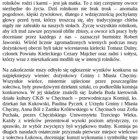
rolników rodzi i karmi – jest jak matka. To z niej czerpiemy owoce
niezbędne do życia. Dziś rolnikom nie brak trosk – anomalia
pogodowe, klęski żywiołowe, dlatego z wdzięcznością pochylamy
głowy przed tymi, którzy troszczą się, aby tradycyjnego chleba
nigdy nie zabrakło na naszych stołach. Życzę wszystkim rolnikom,
aby ich trud zawsze przynosił obfite zbiory, a owoce ich pracy były
doceniane przez każdego z nas – zaznaczył burmistrz Robert
Jaworski. Wśród licznie zgromadzonych wiernych podczas mszy
dożynkowej obecni byli także wicestarosta kielecki Tomasz Dulny,
członek Powiatu Kieleckiego Cezary Majcher oraz radni i sołtysi,
którzy wraz z mieszkańcami modlili się w intencji rolników.
Na zakończenie mszy odbyło się ogłoszenie wyników konkursu na
najpiękniejszy wieniec dożynkowy Gminy i Miasta Chęciny.
Wszystkie wieńce, misternie uplecione przez poszczególne
sołectwa, były prawdziwymi dziełami sztuki, co podkreśliła komisja
konkursowa. W jej składzie znaleźli się: Izabela Buda kierownik
działu kultury CKiS w Chęcinach – przewodnicząca Komisji, ks.
dziekan Jan Kukowski, Paulina Pyczek z Urzędu Gminy i Miasta
Chęciny, Anna Ból z Zamku Królewskiego w Chęcinach oraz Zofia
Puchała, prezes Chęcińskiego Uniwersytetu Trzeciego Wieku.
Każdy z wieńców prezentował wysoki poziom artystyczny, co
sprawiło, że wybór zwycięzcy był wyjątkowo trudny. Komisja po
długich naradach ostatecznie przyznała pierwsze miejsce wieńcowi
z sołectwa Łukowa, doceniając kunszt wykonania i symbolikę tego