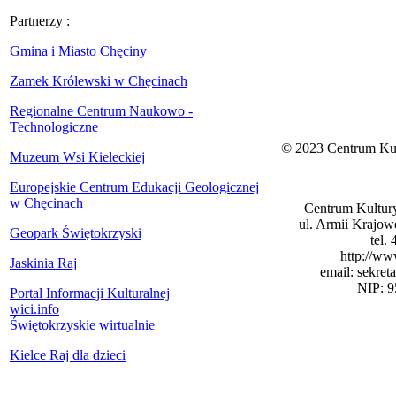
Partnerzy :
Gmina i Miasto Chęciny
Zamek Królewski w Chęcinach
Regionalne Centrum Naukowo -
Technologiczne
© 2023 Centrum Kul
Muzeum Wsi Kieleckiej
Europejskie Centrum Edukacji Geologicznej
w Chęcinach
Centrum Kultury
ul. Armii Krajow
Geopark Świętokrzyski
tel.
http://ww
Jaskinia Raj
email: sekret
NIP: 9
Portal Informacji Kulturalnej
wici.info
Świętokrzyskie wirtualnie
Kielce Raj dla dzieci