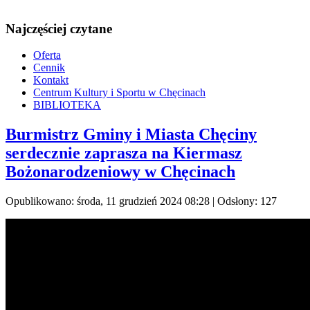
Najczęściej czytane
Oferta
Cennik
Kontakt
Centrum Kultury i Sportu w Chęcinach
BIBLIOTEKA
Burmistrz Gminy i Miasta Chęciny
serdecznie zaprasza na Kiermasz
Bożonarodzeniowy w Chęcinach
Opublikowano: środa, 11 grudzień 2024 08:28
| Odsłony: 127