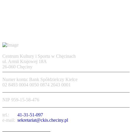
Centrum Kultury i Sportu w Chęcinach
ul. Armii Krajowej 18A
26-060 Chęciny
Numer konta: Bank Spółdzielczy Kielce
02 8493 0004 0050 0874 2043 0001
NIP 959-15-58-476
tel.:
41-31-51-097
e-mail:
sekretariat@ckis.checiny.pl