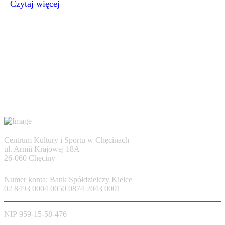
Czytaj więcej
Centrum Kultury i Sportu w Chęcinach
ul. Armii Krajowej 18A
26-060 Chęciny
Numer konta: Bank Spółdzielczy Kielce
02 8493 0004 0050 0874 2043 0001
NIP 959-15-58-476