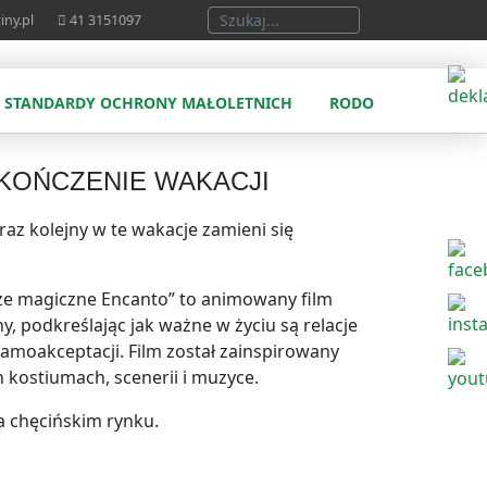
Szukaj...
iny.pl
41 3151097
STANDARDY OCHRONY MAŁOLETNICH
RODO
AKOŃCZENIE WAKACJI
raz kolejny w te wakacje zamieni się
sze magiczne Encanto” to animowany film
, podkreślając jak ważne w życiu są relacje
samoakceptacji. Film został zainspirowany
 kostiumach, scenerii i muzyce.
a chęcińskim rynku.