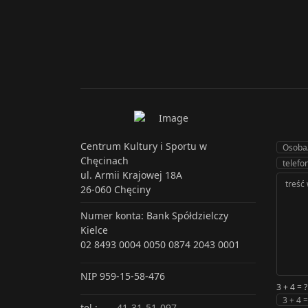
Centrum Kultury i Sportu w
Chęcinach
ul. Armii Krajowej 18A
26-060 Chęciny
Numer konta: Bank Spółdzielczy
Kielce
02 8493 0004 0050 0874 2043 0001
NIP 959-15-58-476
3 + 4 = ?
tel.:
41-31-51-097