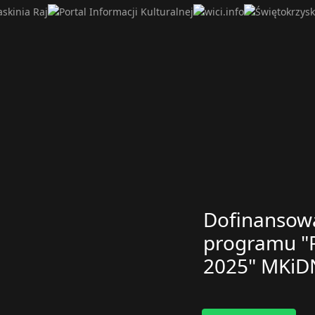
Dofinansowa
programu "P
2025" MKiD