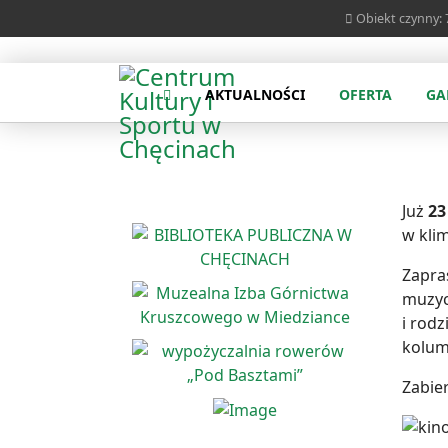
Obiekt czynny: 7
AKTUALNOŚCI
OFERTA
GA
Już
23
w kli
Zapra
muzyc
i rod
kolum
Zabie