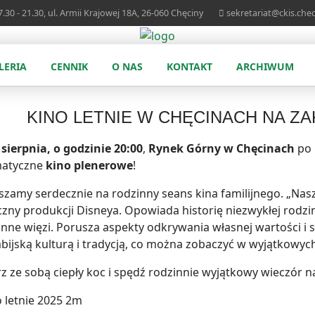
.30 - 21.30, ul. Armii Krajowej 18A, 26-060 Chęciny
sekretariat@ckis.chec
LERIA
CENNIK
O NAS
KONTAKT
ARCHIWUM
KINO LETNIE W CHĘCINACH NA Z
 sierpnia, o godzinie 20:00
,
Rynek Górny w Chęcinach
po 
matyczne
kino plenerowe
!
szamy serdecznie na rodzinny seans kina familijnego. „Na
zny produkcji Disneya. Opowiada historię niezwykłej rodziny
zinne więzi. Porusza aspekty odkrywania własnej wartości i 
bijską kulturą i tradycją, co można zobaczyć w wyjątkowych
rz ze sobą ciepły koc i spędź rodzinnie wyjątkowy wieczór n