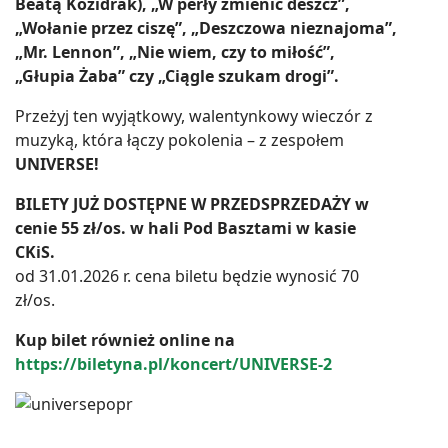
Beatą Kozidrak), „W perły zmienić deszcz”,
„Wołanie przez ciszę”, „Deszczowa nieznajoma”,
„Mr. Lennon”, „Nie wiem, czy to miłość”,
„Głupia Żaba” czy „Ciągle szukam drogi”.
Przeżyj ten wyjątkowy, walentynkowy wieczór z
muzyką, która łączy pokolenia – z zespołem
UNIVERSE!
BILETY JUŻ DOSTĘPNE W PRZEDSPRZEDAŻY w
cenie 55 zł/os. w hali Pod Basztami w kasie
CKiS.
od 31.01.2026 r. cena biletu będzie wynosić 70
zł/os.
Kup bilet również online na
https://biletyna.pl/koncert/UNIVERSE-2