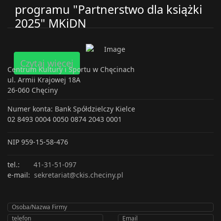
programu "Partnerstwo dla książki
2025" MKiDN
Czytaj więcej
Centrum Kultury i Sportu w Chęcinach
ul. Armii Krajowej 18A
26-060 Chęciny
Numer konta: Bank Spółdzielczy Kielce
02 8493 0004 0050 0874 2043 0001
NIP 959-15-58-476
tel.:
41-31-51-097
e-mail:
sekretariat@ckis.checiny.pl