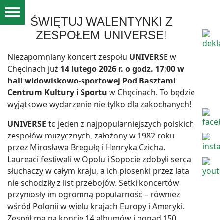
ŚWIĘTUJ WALENTYNKI Z
ZESPOŁEM UNIVERSE!
Niezapomniany koncert zespołu
UNIVERSE
w
Chęcinach już
14 lutego 2026 r. o godz. 17:00 w
hali widowiskowo-sportowej Pod Basztami
Centrum Kultury i Sportu
w Chęcinach. To będzie
wyjątkowe wydarzenie nie tylko dla zakochanych!
UNIVERSE
to jeden z najpopularniejszych polskich
zespołów muzycznych, założony w 1982 roku
przez Mirosława Bregułę i Henryka Czicha.
Laureaci festiwali w Opolu i Sopocie zdobyli serca
słuchaczy w całym kraju, a ich piosenki przez lata
nie schodziły z list przebojów. Setki koncertów
przyniosły im ogromną popularność – również
wśród Polonii w wielu krajach Europy i Ameryki.
Zespół ma na koncie 14 albumów i ponad 150