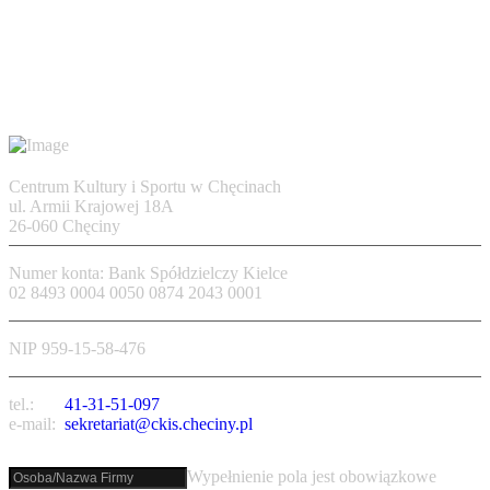
Centrum Kultury i Sportu w Chęcinach
ul. Armii Krajowej 18A
26-060 Chęciny
Numer konta: Bank Spółdzielczy Kielce
02 8493 0004 0050 0874 2043 0001
NIP 959-15-58-476
tel.:
41-31-51-097
e-mail:
sekretariat@ckis.checiny.pl
Wypełnienie pola jest obowiązkowe